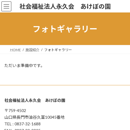
コ
ナ
社会福祉法人永久会 あけぼの園
ン
ビ
テ
ゲ
ン
ー
ツ
シ
フォトギャラリー
へ
ョ
ス
ン
キ
に
ッ
移
HOME
施設紹介
フォトギャラリー
プ
動
ただいま準備中です。
社会福祉法人永久会 あけぼの園
〒759-4502
山口県長門市油谷久富10045番地
TEL : 0837-32-1688